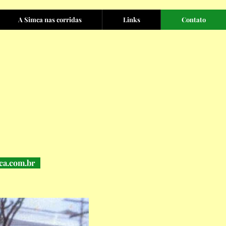
A Simca nas corridas
Links
Contato
ca.com.br