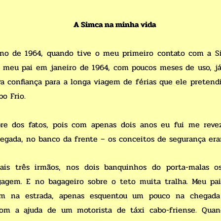
A Simca na minha vida
no de 1964, quando tive o meu primeiro contato com a Si
r meu pai em janeiro de 1964, com poucos meses de uso, j
va confiança para a longa viagem de férias que ele pretend
o Frio.
e dos fatos, pois com apenas dois anos eu fui me reve
ada, no banco da frente – os conceitos de segurança eram
ais três irmãos, nos dois banquinhos do porta-malas o
gagem. E no bagageiro sobre o teto muita tralha. Meu pa
m na estrada, apenas esquentou um pouco na chegad
com a ajuda de um motorista de táxi cabo-friense. Qua