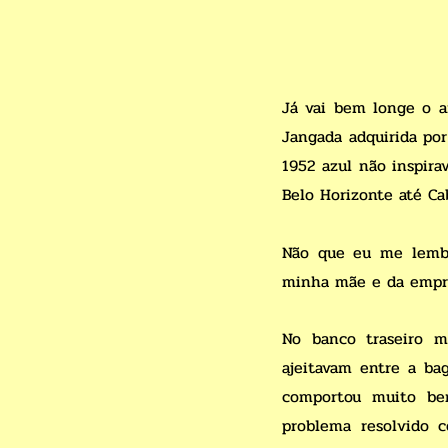
Já vai bem longe o a
Jangada adquirida po
1952 azul não inspira
Belo Horizonte até Cab
Não que eu me lembr
minha mãe e da empreg
No banco traseiro m
ajeitavam entre a ba
comportou muito be
problema resolvido 