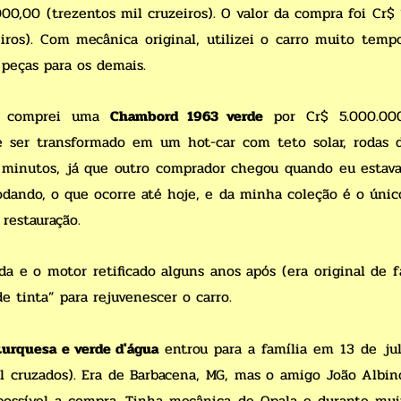
00,00 (trezentos mil cruzeiros). O valor da compra foi Cr$
iros). Com mecânica original, utilizei o carro muito temp
peças para os demais.
, comprei uma
Chambord 1963 verde
por Cr$ 5.000.000
 de ser transformado em um hot-car com teto solar, roda
 minutos, já que outro comprador chegou quando eu estav
 rodando, o que ocorre até hoje, e da minha coleção é o ún
restauração.
da e o motor retificado alguns anos após (era original de fá
tinta” para rejuvenescer o carro.
turquesa e verde d'água
entrou para a família em 13 de ju
l cruzados). Era de Barbacena, MG, mas o amigo João Albin
possível a compra. Tinha mecânica de Opala e durante mu