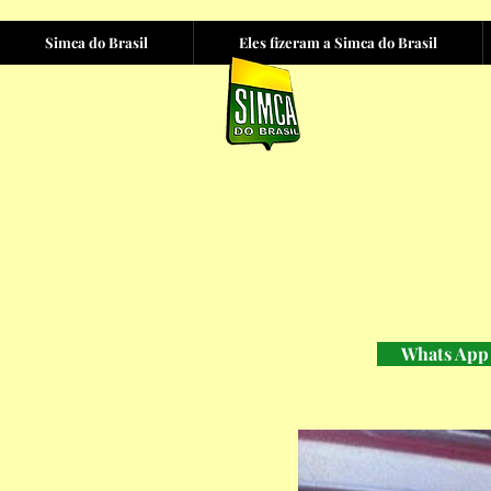
Simca do Brasil
Eles fizeram a Simca do Brasil
Whats App 