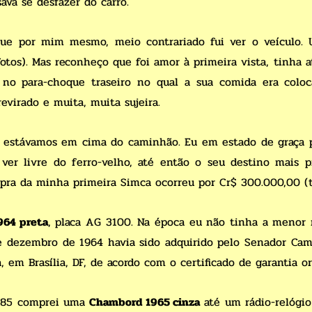
ava se desfazer do carro.
ue por mim mesmo, meio contrariado fui ver o veículo. 
tos). Mas reconheço que foi amor à primeira vista, tinha 
 no para-choque traseiro no qual a sua comida era colo
revirado e muita, muita sujeira.
stávamos em cima do caminhão. Eu em estado de graça pel
 ver livre do ferro-velho, até então o seu destino mais p
ra da minha primeira Simca ocorreu por Cr$ 300.000,00 (tr
964 preta
, placa AG 3100. Na época eu não tinha a menor
e dezembro de 1964 havia sido adquirido pelo Senador Ca
, em Brasília, DF, de acordo com o certificado de garantia or
985 comprei uma
Chambord 1965 cinza
até um rádio-relógi