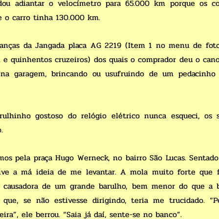
ou adiantar o velocímetro para 65.000 km porque os co
 o carro tinha 130.000 km.
anças da Jangada placa AG 2219 (Item 1 no menu de foto
l e quinhentos cruzeiros) dos quais o comprador deu o can
a na garagem, brincando ou usufruindo de um pedacinh
ulhinho gostoso do relógio elétrico nunca esqueci, os 
.
amos pela praça Hugo Werneck, no bairro São Lucas. Sentad
ive a má ideia de me levantar. A mola muito forte que f
 a causadora de um grande barulho, bem menor do que a b
que, se não estivesse dirigindo, teria me trucidado. “
ira”, ele berrou. “Saia já daí, sente-se no banco”.