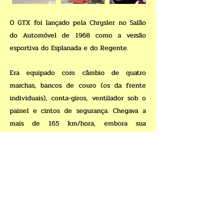
O GTX foi lançado pela Chrysler no Salão
do Automóvel de 1968 como a versão
esportiva do Esplanada e do Regente.
Era equipado com câmbio de quatro
marchas, bancos de couro (os da frente
individuais), conta-giros, ventilador sob o
painel e cintos de segurança. Chegava a
mais de 165 km/hora, embora sua
aceleração fosse um pouco inferior à do
Esplanada.
O GTX teve vida curta, pois juntamente
com o Esplanada e o Regente cedeu lugar
ao Dodge Dart lançado em 1969.