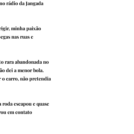
no rádio da Jangada
rigir, minha paixão
egas nas ruas e
to rara abandonada no
ão dei a menor bola.
r o carro, não pretendia
a roda escapou e quase
trou em contato