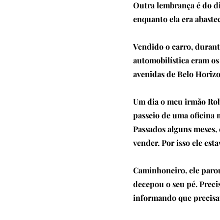
Outra lembrança é do d
enquanto ela era abaste
Vendido o carro, durant
automobilística eram os
avenidas de Belo Horizo
Um dia o meu irmão Rob
passeio de uma oficina 
Passados alguns meses, e
vender. Por isso ele esta
Caminhoneiro, ele parou
decepou o seu pé. Preci
informando que precisav