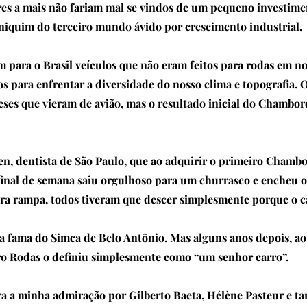
res a mais não fariam mal se vindos de um pequeno investi
niquim do terceiro mundo ávido por crescimento industrial.
para o Brasil veículos que não eram feitos para rodas em nos
s para enfrentar a diversidade do nosso clima e topografia. 
es que vieram de avião, mas o resultado inicial do Chambord
, dentista de São Paulo, que ao adquirir o primeiro Chamb
final de semana saiu orgulhoso para um churrasco e encheu o
ra rampa, todos tiveram que descer simplesmente porque o ca
 a fama do Simca de Belo Antônio. Mas alguns anos depois, a
ro Rodas o definiu simplesmente como “um senhor carro”.
ra a minha admiração por Gilberto Baeta, Hélène Pasteur e tan