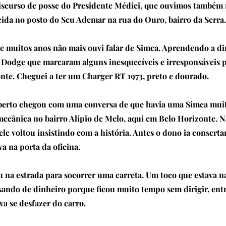
iscurso de posse do Presidente Médici, que ouvimos também 
cida no posto do Seu Ademar na rua do Ouro, bairro da Serra.
e muitos anos não mais ouvi falar de Simca. Aprendendo a di
 Dodge que marcaram alguns inesquecíveis e irresponsáveis p
nte. Cheguei a ter um Charger RT 1973, preto e dourado.
erto chegou com uma conversa de que havia uma Simca mui
mecânica no bairro Alípio de Melo, aqui em Belo Horizonte. N
le voltou insistindo com a história. Antes o dono ia conserta
va na porta da oficina.
 na estrada para socorrer uma carreta. Um toco que estava n
sando de dinheiro porque ficou muito tempo sem dirigir, en
a se desfazer do carro.