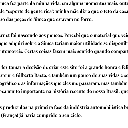
Simca fez parte da minha vida, em alguns momentos mais, out
 “esporte de gente rica”, minha mãe dizia que o teto da casa 
so das peças de Simca que estavam no forro.
ternet foi nascendo aos poucos. Percebi que o material que v
ue adquiri sobre a Simca teriam maior utilidade se disponibi
automóveis. Certas coisas fazem mais sentido quando compart
ez tomar a decisão de criar este site foi a grande honra e fe
teur e Gilberto Baeta, e também um pouco de suas vidas e se
tográfico e as informações que eles me passaram, mas também
ca muito importante na história recente do nosso Brasil, que
 produzidos na primeira fase da indústria automobilística br
(França) já havia cumprido o seu ciclo.