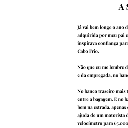
A 
Já vai bem longe o ano 
adquirida por meu pai e
inspirava confiança para
Cabo Frio.
Não que eu me lembre do
e da empregada, no banc
No banco traseiro mais 
entre a bagagem. E no b
bem na estrada, apenas
ajuda de um motorista 
velocímetro para 65.00