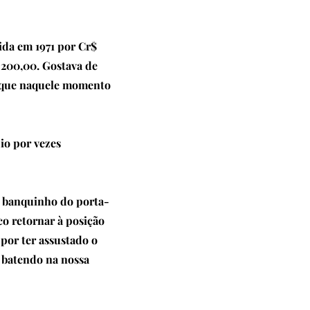
ida em 1971 por Cr$
 200,00. Gostava de
 que naquele momento
io por vezes
o banquinho do porta-
co retornar à posição
por ter assustado o
o batendo na nossa