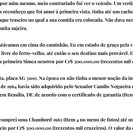
por mim mesmo, meio contrariado fui ver o veículo. Um verd
s reconheço que foi amor à primeira vista, tinha até um cac
que traseiro no qual a sua comida era colocada. Não dava nem
uita sujeira.
ávamos em cima do caminhão. Eu em estado de graça pela ve
r livre do ferro-velho, até então o seu destino mais provável. 
 primeira Simca ocorreu por Cr$ 300.000,00 (trezentos mil c
a, placa AG 3100. Na época eu não tinha a menor noção da im
de 1964 havia sido adquirido pelo Senador Camilo Nogueira
em Brasília, DF, de acordo com o certificado de garantia (Ite
 comprei uma Chambord 1965 (Item 4 no menu de fotos) até u
cio por Cr$ 300.000,00 (trezentos mil cruzeiros). O valor da