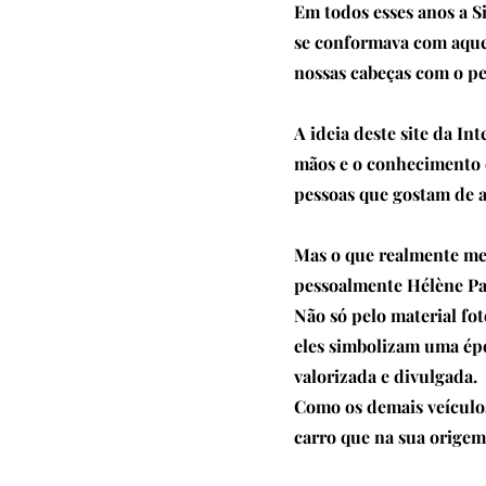
Em todos esses anos a 
se conformava com aquele
nossas cabeças com o pe
A ideia deste site da In
mãos e o conhecimento q
pessoas que gostam de 
Mas o que realmente me f
pessoalmente Hélène Pas
Não só pelo material fo
eles simbolizam uma épo
valorizada e divulgada.
Como os demais veículos
carro que na sua origem 