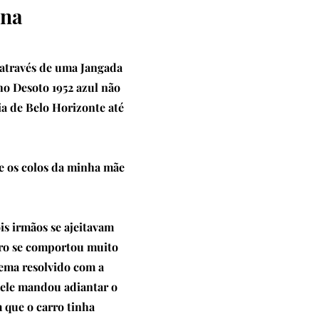
ana
 através de uma Jangada
ho Desoto 1952 azul não
ia de Belo Horizonte até
e os colos da minha mãe
is irmãos se ajeitavam
arro se comportou muito
ema resolvido com a
 ele mandou adiantar o
 que o carro tinha