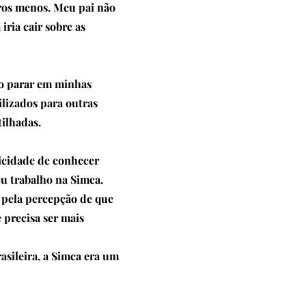
ros menos. Meu pai não
iria cair sobre as
eio parar em minhas
lizados para outras
ilhadas.
licidade de conhecer
u trabalho na Simca.
 pela percepção de que
 precisa ser mais
asileira, a Simca era um