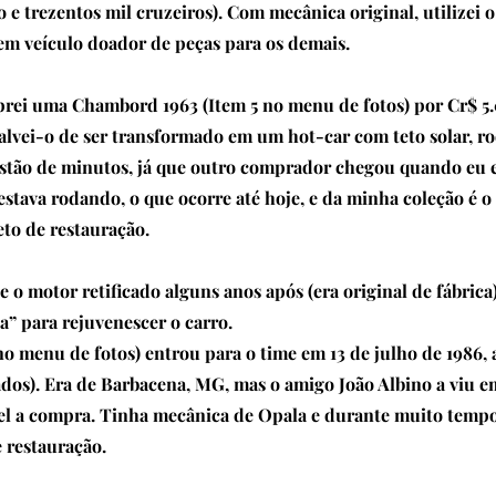
 e trezentos mil cruzeiros). Com mecânica original, utilizei 
em veículo doador de peças para os demais.
prei uma Chambord 1963 (Item 5 no menu de fotos) por Cr$ 5
Salvei-o de ser transformado em um hot-car com teto solar, r
stão de minutos, já que outro comprador chegou quando eu 
 estava rodando, o que ocorre até hoje, e da minha coleção é 
to de restauração.
e o motor retificado alguns anos após (era original de fábrica
” para rejuvenescer o carro.
no menu de fotos) entrou para o time em 13 de julho de 1986,
ados). Era de Barbacena, MG, mas o amigo João Albino a viu 
el a compra. Tinha mecânica de Opala e durante muito tempo
e restauração.