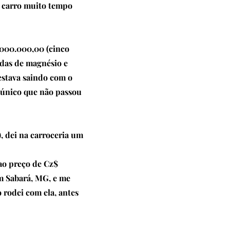
o carro muito tempo
.000.000,00 (cinco
odas de magnésio e
estava saindo com o
o único que não passou
), dei na carroceria um
 ao preço de Cz$
em Sabará, MG, e me
 rodei com ela, antes