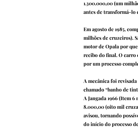
1.300.000,00 (um milhão
antes de transformá-lo 
Em agosto de 1985, com
milhões de cruzeiros). 
motor de Opala por que
recibo do final. O carro
por um processo comple
A mecânica foi revisada 
chamado “banho de tinta
A Jangada 1966 (Item 6 
8.000,00 (oito mil cruz
avisou, tornando possív
do início do processo d