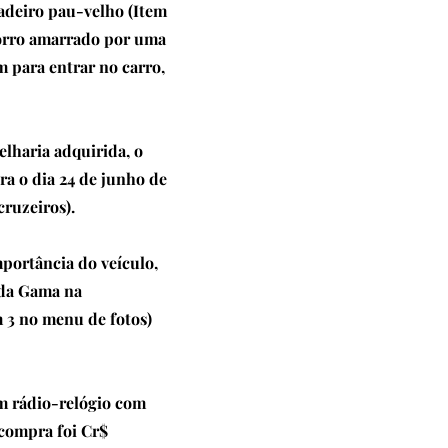
adeiro pau-velho (Item
horro amarrado por uma
 para entrar no carro,
lharia adquirida, o
Era o dia 24 de junho de
ruzeiros).
portância do veículo,
 da Gama na
m 3 no menu de fotos)
m rádio-relógio com
 compra foi Cr$