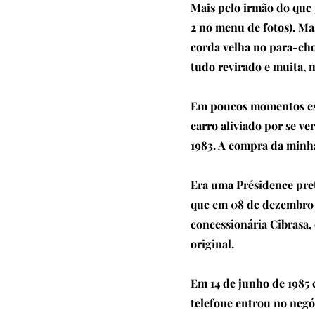
Mais pelo irmão do que 
2 no menu de fotos). Ma
corda velha no para-cho
tudo revirado e muita, m
Em poucos momentos est
carro aliviado por se ve
1983. A compra da minha
Era uma Présidence pret
que em 08 de dezembro 
concessionária Cibrasa, 
original.
Em 14 de junho de 1985
telefone entrou no negó