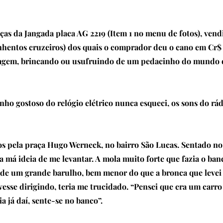
s da Jangada placa AG 2219 (Item 1 no menu de fotos), vend
inhentos cruzeiros) dos quais o comprador deu o cano em Cr$
aragem, brincando ou usufruindo de um pedacinho do mundo
nho gostoso do relógio elétrico nunca esqueci, os sons do rád
os pela praça Hugo Werneck, no bairro São Lucas. Sentado n
a má ideia de me levantar. A mola muito forte que fazia o ban
a de um grande barulho, bem menor do que a bronca que levei 
ivesse dirigindo, teria me trucidado. “Pensei que era um carr
aia já daí, sente-se no banco”.