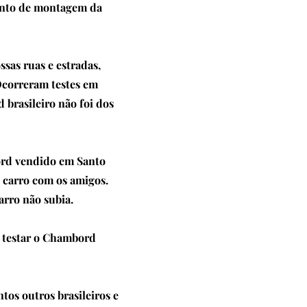
mento de montagem da
sas ruas e estradas,
Ocorreram testes em
 brasileiro não foi dos
ord vendido em Santo
 carro com os amigos.
rro não subia.
o testar o Chambord
tos outros brasileiros e