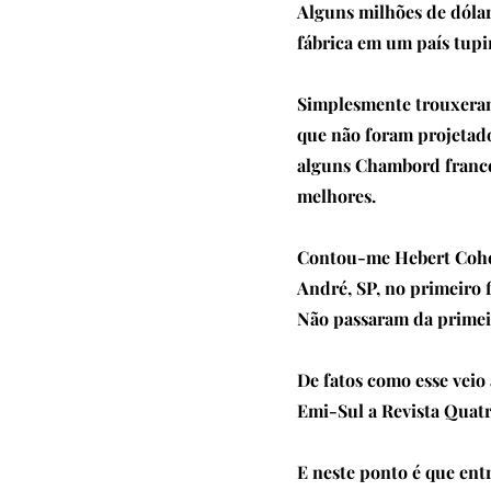
Alguns milhões de dóla
fábrica em um país tupi
Simplesmente trouxeram 
que não foram projetado
alguns Chambord frances
melhores.
Contou-me Hebert Cohen
André, SP, no primeiro 
Não passaram da primei
De fatos como esse veio
Emi-Sul a Revista Quat
E neste ponto é que ent