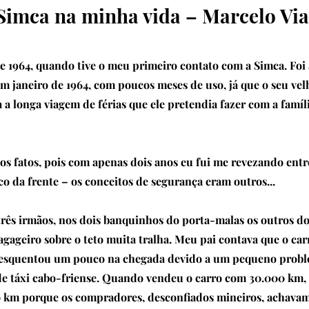
Simca na minha vida – Marcelo Vi
de 1964, quando tive o meu primeiro contato com a Simca. Foi
m janeiro de 1964, com poucos meses de uso, já que o seu vel
 a longa viagem de férias que ele pretendia fazer com a famíl
s fatos, pois com apenas dois anos eu fui me revezando entr
o da frente – os conceitos de segurança eram outros...
três irmãos, nos dois banquinhos do porta-malas os outros do
agageiro sobre o teto muita tralha. Meu pai contava que o c
 esquentou um pouco na chegada devido a um pequeno probl
de táxi cabo-friense. Quando vendeu o carro com 30.000 km,
0 km porque os compradores, desconfiados mineiros, achavam