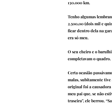
130.000 km.
Tenho algumas lembrança
2.500,00 (dois mil e qu
ficar dentro dela na g
era só meu.
O seu cheiro e o barulhi
completavam o quadro.
Certa ocasião passávam
malas, subitamente tive 
original foi a causador
meu pai que, se não est
traseira”, ele berrou. “S