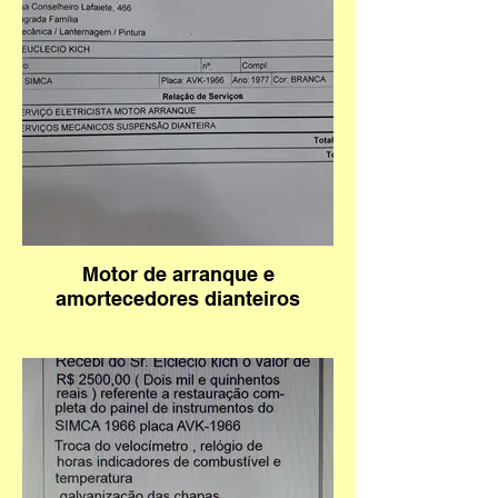
Motor de arranque e
amortecedores dianteiros